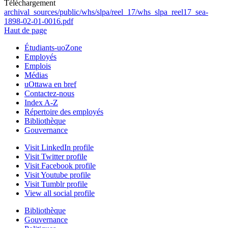
Téléchargement
archival_sources/public/whs/slpa/reel_17/whs_slpa_reel17_sea-
1898-02-01-0016.pdf
Haut de page
Étudiants-uoZone
Employés
Emplois
Médias
uOttawa en bref
Contactez-nous
Index A-Z
Répertoire des employés
Bibliothèque
Gouvernance
Visit LinkedIn profile
Visit Twitter profile
Visit Facebook profile
Visit Youtube profile
Visit Tumblr profile
View all social profile
Bibliothèque
Gouvernance