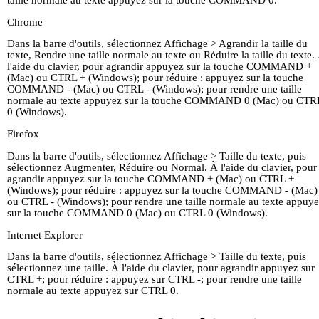
taille normale au texte appuyez sur la touche COMMAND 0.
Chrome
Dans la barre d'outils, sélectionnez Affichage > Agrandir la taille du
texte, Rendre une taille normale au texte ou Réduire la taille du texte.
l'aide du clavier, pour agrandir appuyez sur la touche COMMAND +
(Mac) ou CTRL + (Windows); pour réduire : appuyez sur la touche
COMMAND - (Mac) ou CTRL - (Windows); pour rendre une taille
normale au texte appuyez sur la touche COMMAND 0 (Mac) ou CTR
0 (Windows).
Firefox
Dans la barre d'outils, sélectionnez Affichage > Taille du texte, puis
sélectionnez Augmenter, Réduire ou Normal. À l'aide du clavier, pour
agrandir appuyez sur la touche COMMAND + (Mac) ou CTRL +
(Windows); pour réduire : appuyez sur la touche COMMAND - (Mac)
ou CTRL - (Windows); pour rendre une taille normale au texte appuy
sur la touche COMMAND 0 (Mac) ou CTRL 0 (Windows).
Internet Explorer
Dans la barre d'outils, sélectionnez Affichage > Taille du texte, puis
sélectionnez une taille. À l'aide du clavier, pour agrandir appuyez sur
CTRL +; pour réduire : appuyez sur CTRL -; pour rendre une taille
normale au texte appuyez sur CTRL 0.
Page D'Accueil
La vie de M.
Kingsley