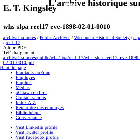
L'archive historique su
Liens
E. T. Kingsley
whs slpa reel17 eve-1898-02-01-0010
archival_sources
/
Public Archives
/
Wisconsin Historical Society
/
slp
/
reel_17
Adobe PDF
Téléchargement
archival_sources/public/whs/slpa/reel_17/whs_slpa_reel17_eve-1898-
02-01-0010.pdf
Haut de page
Étudiants-uoZone
Employés
Emplois
Médias
uOttawa en bref
Contactez-nous
Index A-Z
Répertoire des employés
Bibliothèque
Gouvernance
Visit LinkedIn profile
Visit Twitter profile
Visit Facebook profile