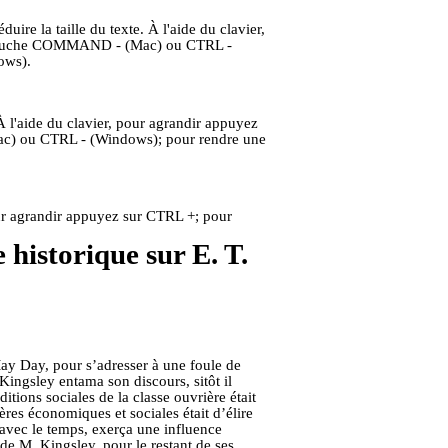
uire la taille du texte. À l'aide du clavier,
a touche COMMAND - (Mac) ou CTRL -
ows).
À l'aide du clavier, pour agrandir appuyez
) ou CTRL - (Windows); pour rendre une
 pour agrandir appuyez sur CTRL +; pour
 historique sur E. T.
ay Day, pour s’adresser à une foule de
Kingsley entama son discours, sitôt il
tions sociales de la classe ouvrière était
ères économiques et sociales était d’élire
 avec le temps, exerça une influence
 de M. Kingsley, pour le restant de ses