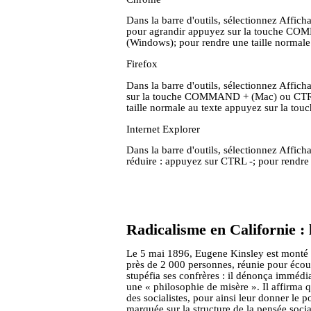
Dans la barre d'outils, sélectionnez Afficha
pour agrandir appuyez sur la touche C
(Windows); pour rendre une taille norm
Firefox
Dans la barre d'outils, sélectionnez Affic
sur la touche COMMAND + (Mac) ou CTRL 
taille normale au texte appuyez sur la
Internet Explorer
Dans la barre d'outils, sélectionnez Affich
réduire : appuyez sur CTRL -; pour rendre
Page D'Acc
Radicalisme en Californie : 
Le 5 mai 1896, Eugene Kinsley est monté s
près de 2 000 personnes, réunie pour écoute
stupéfia ses confrères : il dénonça immédia
une « philosophie de misère ». Il affirma q
des socialistes, pour ainsi leur donner le
marquée sur la structure de la pensée socia