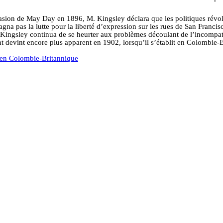
asion de May Day en 1896, M. Kingsley déclara que les politiques révolu
na pas la lutte pour la liberté d’expression sur les rues de San Francisco 
 Kingsley continua de se heurter aux problèmes découlant de l’incompatib
oint devint encore plus apparent en 1902, lorsqu’il s’établit en Colombie-
e en Colombie-Britannique