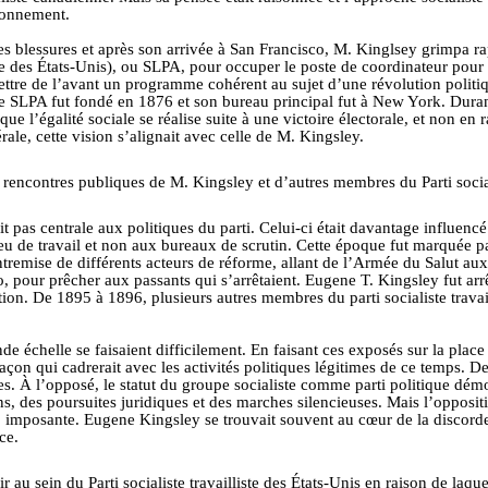
isonnement.
 ses blessures et après son arrivée à San Francisco, M. Kinglsey grimpa r
ste des États-Unis), ou SLPA, pour occuper le poste de coordinateur pour l’
ttre de l’avant un programme cohérent au sujet d’une révolution politiqu
Le SLPA fut fondé en 1876 et son bureau principal fut à New York. Dura
que l’égalité sociale se réalise suite à une victoire électorale, et non en
ale, cette vision s’alignait avec celle de M. Kingsley.
t pas centrale aux politiques du parti. Celui-ci était davantage influencé
 de travail et non aux bureaux de scrutin. Cette époque fut marquée par 
emise de différents acteurs de réforme, allant de l’Armée du Salut aux s
, pour prêcher aux passants qui s’arrêtaient. Eugene T. Kingsley fut arrêt
ion. De 1895 à 1896, plusieurs autres membres du parti socialiste travaill
 échelle se faisaient difficilement. En faisant ces exposés sur la place
açon qui cadrerait avec les activités politiques légitimes de ce temps. De
es. À l’opposé, le statut du groupe socialiste comme parti politique démo
 des poursuites juridiques et des marches silencieuses. Mais l’opposition
op imposante. Eugene Kingsley se trouvait souvent au cœur de la discorde
ce.