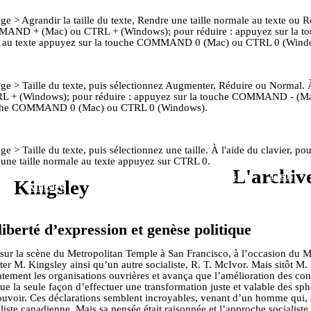
ge > Agrandir la taille du texte, Rendre une taille normale au texte ou Réd
OMMAND + (Mac) ou CTRL + (Windows); pour réduire : appuyez sur l
ale au texte appuyez sur la touche COMMAND 0 (Mac) ou CTRL 0 (Wind
hage > Taille du texte, puis sélectionnez Augmenter, Réduire ou Normal. 
+ (Windows); pour réduire : appuyez sur la touche COMMAND - (Mac
 touche COMMAND 0 (Mac) ou CTRL 0 (Windows).
age > Taille du texte, puis sélectionnez une taille. À l'aide du clavier,
 une taille normale au texte appuyez sur CTRL 0.
L'archive
ueil
La vie de M.
Archives
À propos de
Liens
Kingsley
Kingsley
liberté d’expression et genèse politique
ur la scène du Metropolitan Temple à San Francisco, à l’occasion du M
r M. Kingsley ainsi qu’un autre socialiste, R. T. McIvor. Mais sitôt M. 
tement les organisations ouvrières et avança que l’amélioration des condi
ue la seule façon d’effectuer une transformation juste et valable des sph
 pouvoir. Ces déclarations semblent incroyables, venant d’un homme qui,
liste canadienne. Mais sa pensée était raisonnée et l’approche socialiste