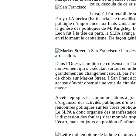
jours, découla de ce ra
Lorsqu’il fut rétabli de
Party of America (Parti socialiste travailli
politique d’importance aux États-Unis à me
la genèse des politiques de M. Kingsley. 
Leon fut à la tête du parti, le SLPA avança 
en réformant le capitalisme. De façon génér
Dans l’Ouest, la notion de consensus n’étai
mouvement qui s’exécutait surtout en milieu
grandement au changement social, par l’entr
de choix sur Market Street, à San Francisco
accusé d’avoir obstrué une voie de circulat
masse.
À cette époque, les communications à grande
d’organiser des activités publiques d’une f
rencontres politiques sur les voies publiqu
Le SLPA a donc organisé des manifestations,
la dispersion des foules) s’est montrée tr
l’écart, mais toujours en position d’influen