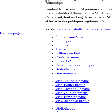
Pendant le discours qu’il prononça à l’occ
irréconciliables. Ultimement, le SLPA ne gag
Cependant, tout au long de sa carrière, M.
et les activités politiques légitimes. Ce p
à côté:
Le vieux batailleur et le socialism
Haut de page
Étudiants-uoZone
Employés
Emplois
Médias
uOttawa en bref
Contactez-nous
Index A-Z
Répertoire des employés
Bibliothèque
Gouvernance
Visit LinkedIn profile
Visit Twitter profile
Visit Facebook profile
Visit Youtube profile
Visit Tumblr profile
View all social profile
Bibliothèque