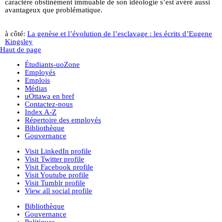
caractère obstinément immuable de son idéologie s’est avéré aussi
avantageux que problématique.
à côté:
La genèse et l’évolution de l’esclavage : les écrits d’Eugene
Kingsley
Haut de page
Étudiants-uoZone
Employés
Emplois
Médias
uOttawa en bref
Contactez-nous
Index A-Z
Répertoire des employés
Bibliothèque
Gouvernance
Visit LinkedIn profile
Visit Twitter profile
Visit Facebook profile
Visit Youtube profile
Visit Tumblr profile
View all social profile
Bibliothèque
Gouvernance
Politiques