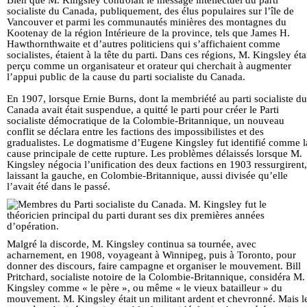
socialiste du Canada, publiquement, des élus populaires sur l’île de
Vancouver et parmi les communautés minières des montagnes du
Kootenay de la région Intérieure de la province, tels que James H.
Hawthornthwaite et d’autres politiciens qui s’affichaient comme
socialistes, étaient à la tête du parti. Dans ces régions, M. Kingsley éta
perçu comme un organisateur et orateur qui cherchait à augmenter
l’appui public de la cause du parti socialiste du Canada.
En 1907, lorsque Ernie Burns, dont la membriété au parti socialiste du
Canada avait était suspendue, a quitté le parti pour créer le Parti
socialiste démocratique de la Colombie-Britannique, un nouveau
conflit se déclara entre les factions des impossibilistes et des
gradualistes. Le dogmatisme d’Eugene Kingsley fut identifié comme l
cause principale de cette rupture. Les problèmes délaissés lorsque M.
Kingsley négocia l’unification des deux factions en 1903 ressurgirent,
laissant la gauche, en Colombie-Britannique, aussi divisée qu’elle
l’avait été dans le passé.
Malgré la discorde, M. Kingsley continua sa tournée, avec
acharnement, en 1908, voyageant à Winnipeg, puis à Toronto, pour
donner des discours, faire campagne et organiser le mouvement. Bill
Pritchard, socialiste notoire de la Colombie-Britannique, considéra M.
Kingsley comme « le père », ou même « le vieux batailleur » du
mouvement. M. Kingsley était un militant ardent et chevronné. Mais l