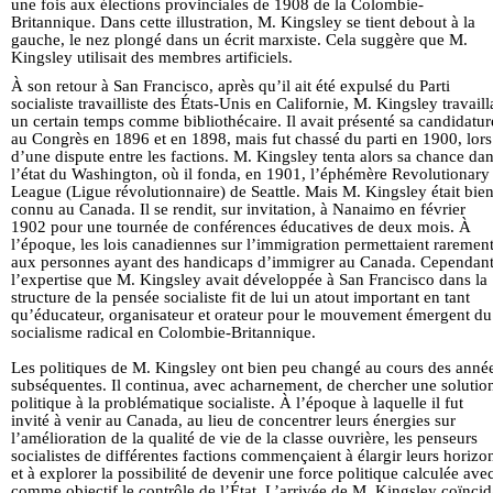
À son retour à San Francisco, après qu’il ait été expulsé du Parti
socialiste travailliste des États-Unis en Californie, M. Kingsley travaill
un certain temps comme bibliothécaire. Il avait présenté sa candidatur
au Congrès en 1896 et en 1898, mais fut chassé du parti en 1900, lors
d’une dispute entre les factions. M. Kingsley tenta alors sa chance da
l’état du Washington, où il fonda, en 1901, l’éphémère Revolutionary
League (Ligue révolutionnaire) de Seattle. Mais M. Kingsley était bie
connu au Canada. Il se rendit, sur invitation, à Nanaimo en février
1902 pour une tournée de conférences éducatives de deux mois. À
l’époque, les lois canadiennes sur l’immigration permettaient raremen
aux personnes ayant des handicaps d’immigrer au Canada. Cependant
l’expertise que M. Kingsley avait développée à San Francisco dans la
structure de la pensée socialiste fit de lui un atout important en tant
qu’éducateur, organisateur et orateur pour le mouvement émergent du
socialisme radical en Colombie-Britannique.
Les politiques de M. Kingsley ont bien peu changé au cours des anné
subséquentes. Il continua, avec acharnement, de chercher une solutio
politique à la problématique socialiste. À l’époque à laquelle il fut
invité à venir au Canada, au lieu de concentrer leurs énergies sur
l’amélioration de la qualité de vie de la classe ouvrière, les penseurs
socialistes de différentes factions commençaient à élargir leurs horizo
et à explorer la possibilité de devenir une force politique calculée ave
comme objectif le contrôle de l’État. L’arrivée de M. Kingsley coïncid