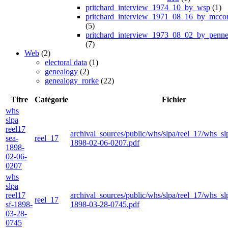
pritchard_interview_1974_10_by_wsp
(1)
pritchard_interview_1971_08_16_by_mcco
(5)
pritchard_interview_1973_08_02_by_penne
(7)
Web
(2)
electoral data
(1)
genealogy
(2)
genealogy_rorke
(22)
Titre
Catégorie
Fichier
whs
slpa
reel17
archival_sources/public/whs/slpa/reel_17/whs_sl
sea-
reel_17
1898-02-06-0207.pdf
1898-
02-06-
0207
whs
slpa
reel17
archival_sources/public/whs/slpa/reel_17/whs_sl
reel_17
sf-1898-
1898-03-28-0745.pdf
03-28-
0745