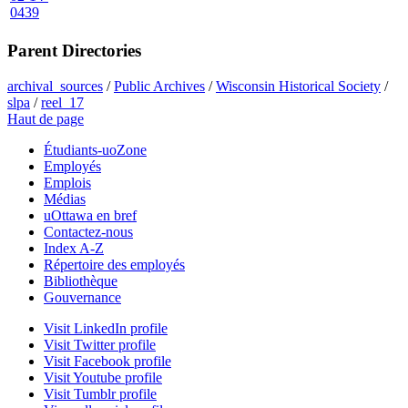
0439
Parent Directories
archival_sources
/
Public Archives
/
Wisconsin Historical Society
/
slpa
/
reel_17
Haut de page
Étudiants-uoZone
Employés
Emplois
Médias
uOttawa en bref
Contactez-nous
Index A-Z
Répertoire des employés
Bibliothèque
Gouvernance
Visit LinkedIn profile
Visit Twitter profile
Visit Facebook profile
Visit Youtube profile
Visit Tumblr profile