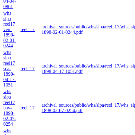
04-04-
0861
whs
slpa
reel17
archival_sources/public/whs/slpa/reel_17/whs_s
ven-
reel_17
1898-02-01-0244.pdf
1898-
02-01-
0244
whs
slpa
reel17
archival_sources/public/whs/slpa/reel_17/whs_sl
sea-
reel_17
1898-04-17-1051.pdf
1898-
04-17-
1051
whs
slpa
reel17
archival_sources/public/whs/slpa/reel_17/whs_s
bay-
reel_17
1898-02-07-0254.pdf
1898-
02-07-
0254
whs