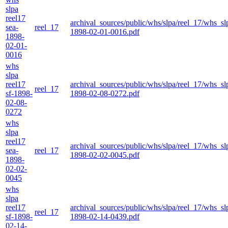
slpa
reel17
archival_sources/public/whs/slpa/reel_17/whs_sl
sea-
reel_17
1898-02-01-0016.pdf
1898-
02-01-
0016
whs
slpa
reel17
archival_sources/public/whs/slpa/reel_17/whs_sl
reel_17
sf-1898-
1898-02-08-0272.pdf
02-08-
0272
whs
slpa
reel17
archival_sources/public/whs/slpa/reel_17/whs_sl
sea-
reel_17
1898-02-02-0045.pdf
1898-
02-02-
0045
whs
slpa
reel17
archival_sources/public/whs/slpa/reel_17/whs_sl
reel_17
sf-1898-
1898-02-14-0439.pdf
02-14-