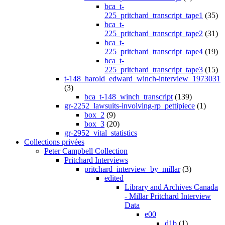
bca_t-
225_pritchard_transcript_tape1
(35)
bca_t-
225_pritchard_transcript_tape2
(31)
bca_t-
225_pritchard_transcript_tape4
(19)
bca_t-
225_pritchard_transcript_tape3
(15)
t-148_harold_edward_winch-interview_1973031
(3)
bca_t-148_winch_transcript
(139)
gr-2252_lawsuits-involving-rp_pettipiece
(1)
box_2
(9)
box_3
(20)
gr-2952_vital_statistics
Collections privées
Peter Campbell Collection
Pritchard Interviews
pritchard_interview_by_millar
(3)
edited
Library and Archives Canada
- Millar Pritchard Interview
Data
e00
d1b
(1)