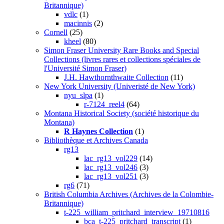
Britannique)
vdlc
(1)
macinnis
(2)
Cornell
(25)
kheel
(80)
Simon Fraser University Rare Books and Special
Collections (livres rares et collections spéciales de
l'Université Simon Fraser)
J.H. Hawthornthwaite Collection
(11)
New York University (Univeristé de New York)
nyu_slpa
(1)
r-7124_reel4
(64)
Montana Historical Society (société historique du
Montana)
R Haynes Collection
(1)
Bibliothèque et Archives Canada
rg13
lac_rg13_vol229
(14)
lac_rg13_vol246
(3)
lac_rg13_vol251
(3)
rg6
(71)
British Columbia Archives (Archives de la Colombie-
Britannique)
t-225_william_pritchard_interview_19710816
bca_t-225_pritchard_transcript
(1)