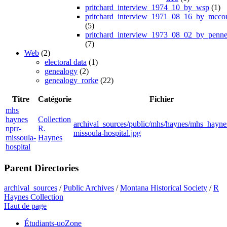
pritchard_interview_1974_10_by_wsp
(1)
pritchard_interview_1971_08_16_by_mcco
(5)
pritchard_interview_1973_08_02_by_penne
(7)
Web
(2)
electoral data
(1)
genealogy
(2)
genealogy_rorke
(22)
Titre
Catégorie
Fichier
mhs
haynes
Collection
archival_sources/public/mhs/haynes/mhs_hayne
nprr-
R.
missoula-hospital.jpg
missoula-
Haynes
hospital
Parent Directories
archival_sources
/
Public Archives
/
Montana Historical Society
/
R
Haynes Collection
Haut de page
Étudiants-uoZone