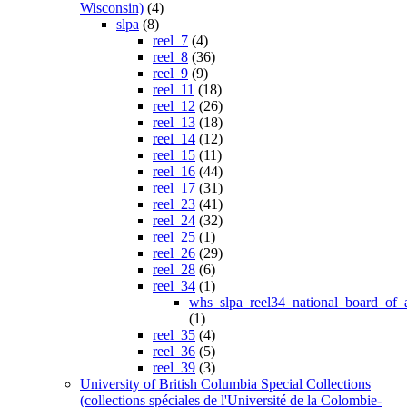
Wisconsin)
(4)
slpa
(8)
reel_7
(4)
reel_8
(36)
reel_9
(9)
reel_11
(18)
reel_12
(26)
reel_13
(18)
reel_14
(12)
reel_15
(11)
reel_16
(44)
reel_17
(31)
reel_23
(41)
reel_24
(32)
reel_25
(1)
reel_26
(29)
reel_28
(6)
reel_34
(1)
whs_slpa_reel34_national_board_of_
(1)
reel_35
(4)
reel_36
(5)
reel_39
(3)
University of British Columbia Special Collections
(collections spéciales de l'Université de la Colombie-