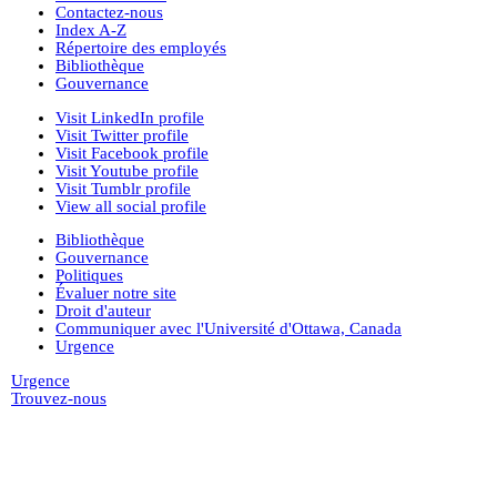
Contactez-nous
Index A-Z
Répertoire des employés
Bibliothèque
Gouvernance
Visit LinkedIn profile
Visit Twitter profile
Visit Facebook profile
Visit Youtube profile
Visit Tumblr profile
View all social profile
Bibliothèque
Gouvernance
Politiques
Évaluer notre site
Droit d'auteur
Communiquer avec l'Université d'Ottawa, Canada
Urgence
Urgence
Trouvez-nous