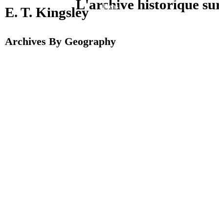
L'archive historique su
Liens
E. T. Kingsley
Archives By Geography