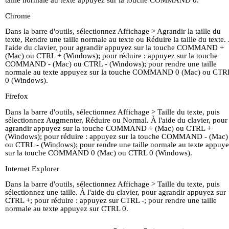
taille normale au texte appuyez sur la touche COMMAND 0.
Chrome
Dans la barre d'outils, sélectionnez Affichage > Agrandir la taille du
texte, Rendre une taille normale au texte ou Réduire la taille du texte.
l'aide du clavier, pour agrandir appuyez sur la touche COMMAND +
(Mac) ou CTRL + (Windows); pour réduire : appuyez sur la touche
COMMAND - (Mac) ou CTRL - (Windows); pour rendre une taille
normale au texte appuyez sur la touche COMMAND 0 (Mac) ou CTR
0 (Windows).
Firefox
Dans la barre d'outils, sélectionnez Affichage > Taille du texte, puis
sélectionnez Augmenter, Réduire ou Normal. À l'aide du clavier, pour
agrandir appuyez sur la touche COMMAND + (Mac) ou CTRL +
(Windows); pour réduire : appuyez sur la touche COMMAND - (Mac)
ou CTRL - (Windows); pour rendre une taille normale au texte appuy
sur la touche COMMAND 0 (Mac) ou CTRL 0 (Windows).
Internet Explorer
Dans la barre d'outils, sélectionnez Affichage > Taille du texte, puis
sélectionnez une taille. À l'aide du clavier, pour agrandir appuyez sur
CTRL +; pour réduire : appuyez sur CTRL -; pour rendre une taille
normale au texte appuyez sur CTRL 0.
Page D'Accueil
La vie de M.
Kingsley