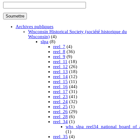
Archives publiques
Wisconsin Historical Society (société historique du
Wisconsin)
(4)
slpa
(8)
reel_7
(4)
reel_8
(36)
reel_9
(9)
reel_11
(18)
reel_12
(26)
reel_13
(18)
reel_14
(12)
reel_15
(11)
reel_16
(44)
reel_17
(31)
reel_23
(41)
reel_24
(32)
reel_25
(1)
reel_26
(29)
reel_28
(6)
reel_34
(1)
whs_slpa_reel34_national_board_of_
(1)
reel_35
(4)